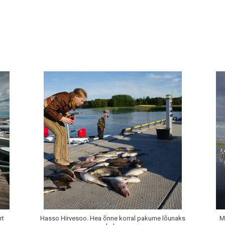
rt
Hasso Hirvesoo. Hea õnne korral pakume lõunaks
M