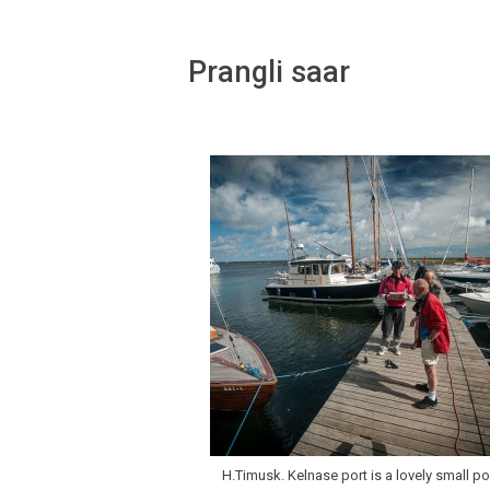
Prangli saar
H.Timusk. Kelnase port is a lovely small po